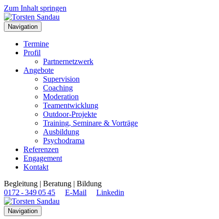
Zum Inhalt springen
Navigation
Termine
Profil
Partnernetzwerk
Angebote
Supervision
Coaching
Moderation
Teamentwicklung
Outdoor-Projekte
Training, Seminare & Vorträge
Ausbildung
Psychodrama
Referenzen
Engagement
Kontakt
Begleitung | Beratung | Bildung
0172 - 349 05 45
E-Mail
Linkedin
Navigation