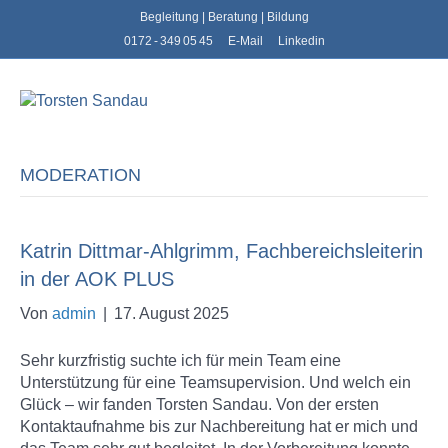
Begleitung | Beratung | Bildung
0172 - 349 05 45
E-Mail
Linkedin
N
a
v
i
g
MODERATION
a
t
i
o
Katrin Dittmar-Ahlgrimm, Fachbereichsleiterin
n
in der AOK PLUS
Von
admin
|
17. August 2025
Sehr kurzfristig suchte ich für mein Team eine
Unterstützung für eine Teamsupervision. Und welch ein
Glück – wir fanden Torsten Sandau. Von der ersten
Kontaktaufnahme bis zur Nachbereitung hat er mich und